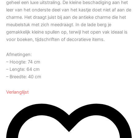
geheel een luxe uitstraling. De kleine beschadiging aan het
leer van het onderste deel van het kastje doet niet af aan de
charme. Het draagt juist bij aan de antieke charme die het
meubelstuk met zich meedraagt. In de lade berg je
gemakkelijk kleine spullen op, terwijl het open vak ideaal is
voor boeken, tijdschriften of decoratieve items.
Afmetingen:
– Hoogte: 74 cm
– Lengte: 64 cm
– Breedte: 40 cm
Verlanglijst