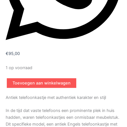
€
95,00
1 op voorraad
Toevoegen aan winkelwagen
Antiek telefoonkastje met authentiek karakter en stijl
In de tijd dat vaste telefoons een prominente plek in huis
hadden, waren telefoonkastjes een onmisbaar meubelstuk.
Dit specifieke model, een antiek Engels telefoonkastje met