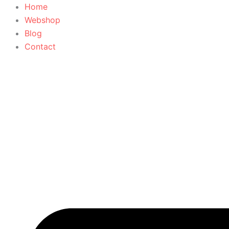
Art
Ga
Home
Deco
naar
Webshop
tafellamp
de
Blog
aantal
inhoud
Contact