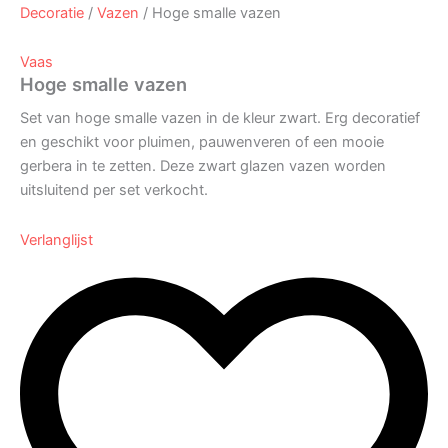
Decoratie
/
Vazen
/ Hoge smalle vazen
Vaas
Hoge smalle vazen
Set van hoge smalle vazen in de kleur zwart. Erg decoratief
en geschikt voor pluimen, pauwenveren of een mooie
gerbera in te zetten. Deze zwart glazen vazen worden
uitsluitend per set verkocht.
Verlanglijst