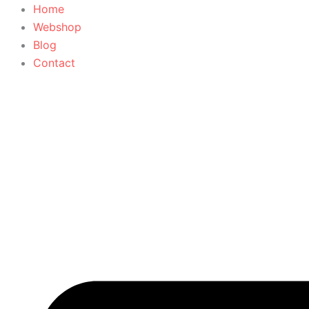
Mediterrane
Ga
Home
kruik
naar
Webshop
aantal
de
Blog
inhoud
Contact