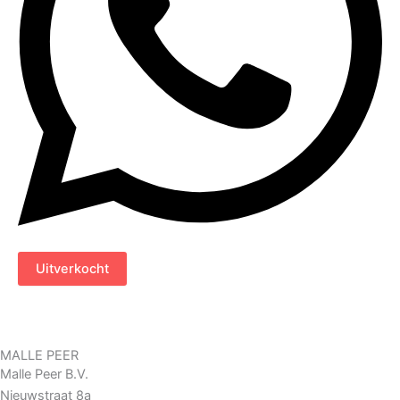
Uitverkocht
MALLE PEER
Malle Peer B.V.
Nieuwstraat 8a